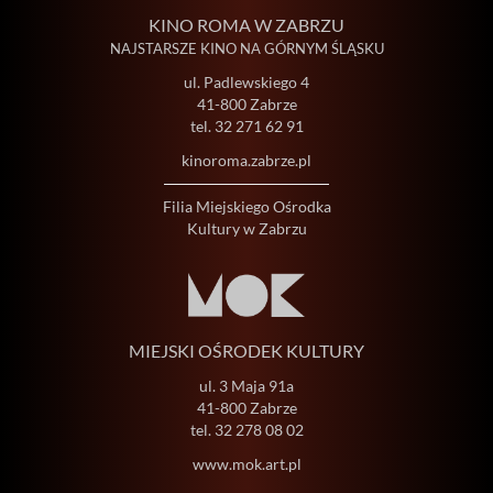
KINO ROMA W ZABRZU
NAJSTARSZE KINO NA GÓRNYM ŚLĄSKU
ul. Padlewskiego 4
41-800 Zabrze
tel.
32 271 62 91
kinoroma.zabrze.pl
Filia Miejskiego Ośrodka
Kultury w Zabrzu
MIEJSKI OŚRODEK KULTURY
ul. 3 Maja 91a
41-800 Zabrze
tel.
32 278 08 02
www.mok.art.pl