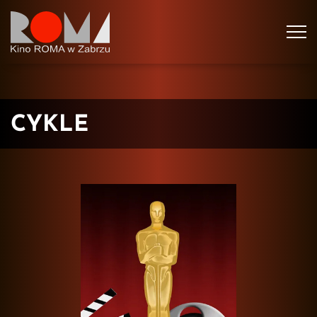
Tog
navi
CYKLE