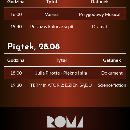
Godzina
Tytuł
Gatunek
C
16:00
Vaiana
Przygodowy Musical
19:40
Pejzaż w kolorze sepii
Dramat
Piątek, 28.08
Godzina
Tytuł
Gatunek
18:00
Julia Pirotte - Piękno i siła
Dokument
19:30
TERMINATOR 2: DZIEŃ SĄDU
Science fiction