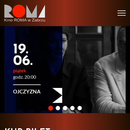
Tog
navi
19.
06.
piątek
godz. 20:00
OJCZYZNA