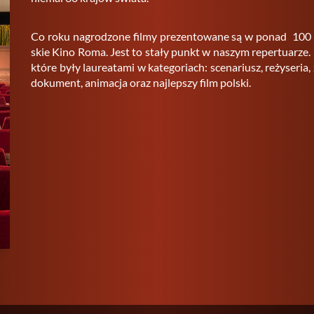
Co roku na­gro­dzo­ne filmy pre­zen­to­wa­ne są w ponad 100 k
skie Kino Roma. Jest to stały punkt w na­szym re­per­tu­arze. Ra
które były lau­re­ata­mi w ka­te­go­riach: sce­na­riusz, re­ży­se­ria, 
do­ku­ment, ani­ma­cja oraz naj­lep­szy film pol­ski.