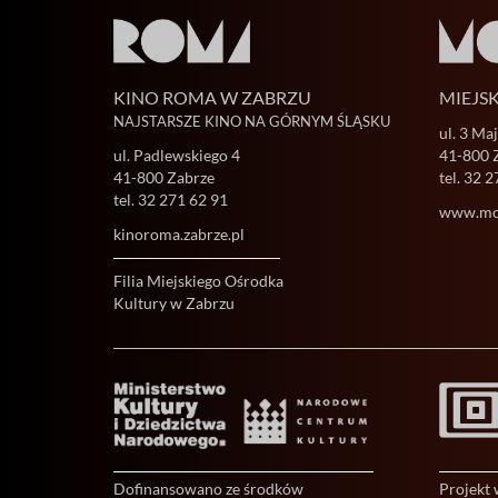
KINO ROMA W ZABRZU
MIEJS
NAJSTARSZE KINO NA GÓRNYM ŚLĄSKU
ul. 3 Ma
ul. Padlewskiego 4
41-800 
41-800 Zabrze
tel.
32 2
tel.
32 271 62 91
www.mok
kinoroma.zabrze.pl
Filia Miejskiego Ośrodka
Kultury w Zabrzu
Dofinansowano ze środków
Projekt