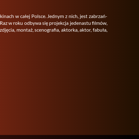
i­nach w całej Pol­sce. Jed­nym z nich, jest za­brzań­
z w roku od­by­wa się pro­jek­cja je­de­na­stu fil­mów,
zdję­cia, mon­taż, sce­no­gra­fia, ak­tor­ka, aktor, fa­bu­ła,