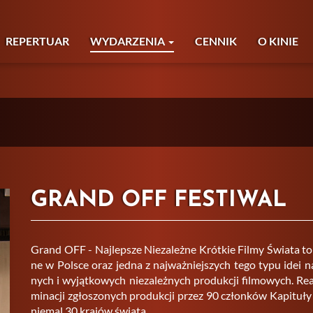
REPERTUAR
WYDARZENIA
CENNIK
O KINIE
GRAND OFF FESTIWAL
Grand OFF - Naj­lep­sze Nie­za­leż­ne Krót­kie Filmy Świa­ta to na
ne w Pol­sce oraz jedna z naj­waż­niej­szych tego typu idei na ś
nych i wy­jąt­ko­wych nie­za­leż­nych pro­duk­cji fil­mo­wych. Re­
mi­na­cji zgło­szo­nych pro­duk­cji przez 90 człon­ków Ka­pi­tu­ł
nie­mal 30 kra­jów świa­ta.