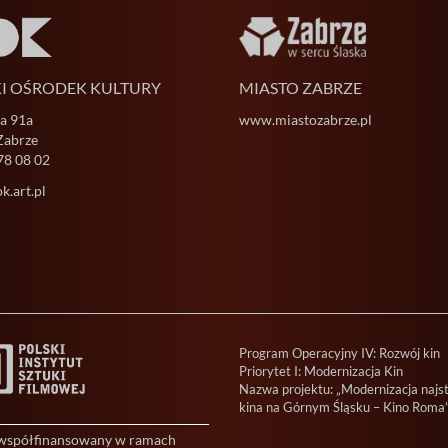
KI OŚRODEK KULTURY
MIASTO ZABRZE
ja 91a
www.miastozabrze.pl
Zabrze
78 08 02
.art.pl
Program Operacyjny IV: Rozwój kin
Priorytet I: Modernizacja Kin
Nazwa projektu: „Modernizacja najs
kina na Górnym Śląsku – Kino Roma
 współfinansowany w ramach