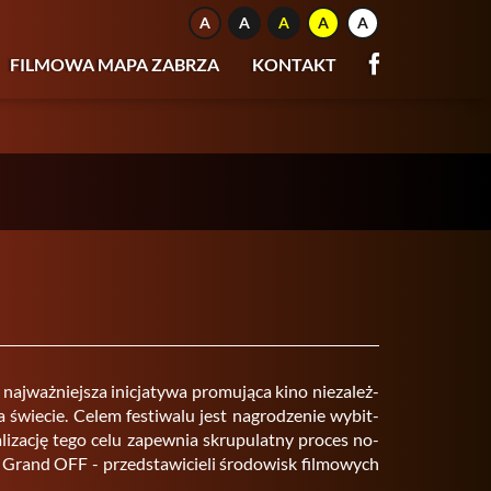
FILMOWA MAPA ZABRZA
KONTAKT
j­waż­niej­sza ini­cja­ty­wa pro­mu­ją­ca kino nie­za­leż­
wie­cie. Celem fe­sti­wa­lu jest na­gro­dze­nie wy­bit­
ali­za­cję tego celu za­pew­nia skru­pu­lat­ny pro­ces no­
y Grand OFF - przed­sta­wi­cie­li śro­do­wisk fil­mo­wych