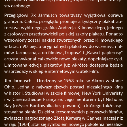
sty osob­ne­go.
Prze­glą­do­wi 7x Jar­musch to­wa­rzy­szy wy­jąt­ko­wa opra­wa
gra­ficz­na. Ca­łość prze­glą­du pro­mu­je ar­ty­stycz­ny pla­kat au­
tor­stwa wy­bit­ne­go gra­fi­ka An­drze­ja Kli­mow­skie­go, jed­ne­go
z czo­ło­wych przed­sta­wi­cie­li pol­skiej szko­ły pla­ka­tu. Po­nad­to
wzno­wio­ny zo­stał na­kład stwo­rzo­nych przez Kli­mow­skie­go
w la­tach 90. pię­ciu ory­gi­nal­nych pla­ka­tów do wcze­snych fil­
mów Jar­mu­scha, a do fil­mów „Tru­posz” i „Kawa i pa­pie­ro­sy”
ar­ty­sta wy­ko­nał cał­ko­wi­cie nowe pla­ka­ty, do­peł­nia­ją­ce cykl.
Li­mi­to­wa­na edy­cja pla­ka­tów już wkrót­ce do­stęp­na bę­dzie
w sprze­da­ży w skle­pie in­ter­ne­to­wym Gutek Film.
Jim Jar­musch - Uro­dzo­ny w 1953 roku w Akron w sta­nie
Ohio. Jedna z naj­waż­niej­szych po­sta­ci nie­za­leż­ne­go kina
w hi­sto­rii. Stu­dio­wał w szko­le fil­mo­wej New York Uni­ve­ri­sty
i w Cinémathèque Française. Jego men­to­rem był Ni­cho­las
Ray (re­ży­ser Bun­tow­ni­ka bez po­wo­du), u któ­re­go także asy­
sto­wał na pla­nie. Dzię­ki suk­ce­som swo­ich pierw­szych fil­mów,
zwłasz­cza na­gro­dzo­ne­go Złotą Ka­me­rą w Can­nes Ina­czej niż
w raju (1984), stał się sym­bo­lem no­we­go po­ko­le­nia nie­za­leż­