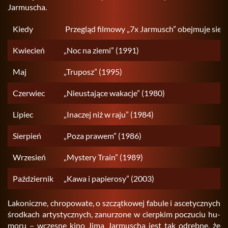
Jar­mu­scha.
Kiedy
Przegląd filmowy „7x Jarmusch” obejmuje sie
Kwiecień
„Noc na ziemi” (1991)
Maj
„Truposz” (1995)
Czerwiec
„Nieustające wakacje” (1980)
Lipiec
„Inaczej niż w raju” (1984)
Sierpień
„Poza prawem” (1986)
Wrzesień
„Mystery Train” (1989)
Październik
„Kawa i papierosy” (2003)
La­ko­nicz­ne, chro­po­wa­te, o szcząt­ko­wej fa­bu­le i asce­tycz­nych
środ­kach ar­ty­stycz­nych, za­nu­rzo­ne w cierp­kim po­czu­ciu hu­
mo­ru – wcze­sne kino Jima Jar­mu­scha jest tak od­ręb­ne, że