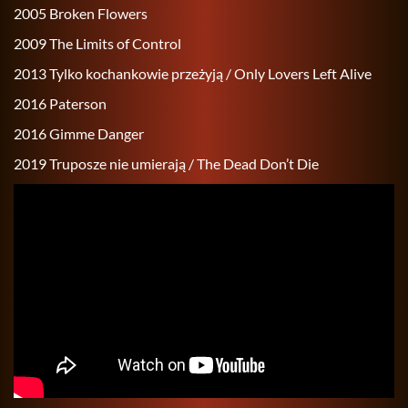
2005 Bro­ken Flo­wers
2009 The Li­mits of Con­trol
2013 Tylko ko­chan­ko­wie prze­ży­ją / Only Lo­vers Left Alive
2016 Pa­ter­son
2016 Gimme Dan­ger
2019 Tru­po­sze nie umie­ra­ją / The Dead Don’t Die