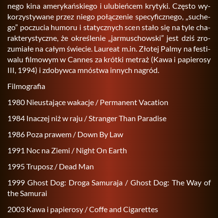
ne­go kina ame­ry­kań­skie­go i ulu­bień­cem kry­ty­ki. Czę­sto wy­
ko­rzy­sty­wa­ne przez niego po­łą­cze­nie spe­cy­ficz­ne­go, „su­che­
go” po­czu­cia hu­mo­ru i sta­tycz­nych scen stało się na tyle cha­
rak­te­ry­stycz­ne, że okre­śle­nie „jar­mu­schow­ski” jest dziś zro­
zu­mia­łe na całym świe­cie. Lau­re­at m.​in. Zło­tej Palmy na fe­sti­
wa­lu fil­mo­wym w Can­nes za krót­ki me­traż (Kawa i pa­pie­ro­sy
III, 1994) i zdo­byw­ca mnó­stwa in­nych na­gród.
Fil­mo­gra­fia
1980 Nie­usta­ją­ce wa­ka­cje / Per­ma­nent Va­ca­tion
1984 Ina­czej niż w raju / Stran­ger Than Pa­ra­di­se
1986 Poza pra­wem / Down By Law
1991 Noc na Ziemi / Night On Earth
1995 Tru­posz / Dead Man
1999 Ghost Dog: Droga Sa­mu­ra­ja / Ghost Dog: The Way of
the Sa­mu­rai
2003 Kawa i pa­pie­ro­sy / Coffe and Ci­ga­ret­tes