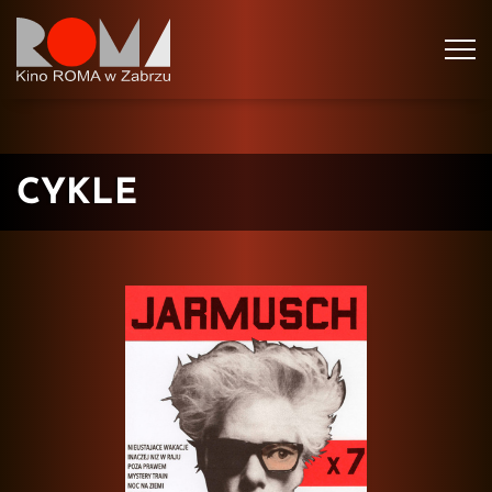
Tog
navi
CYKLE