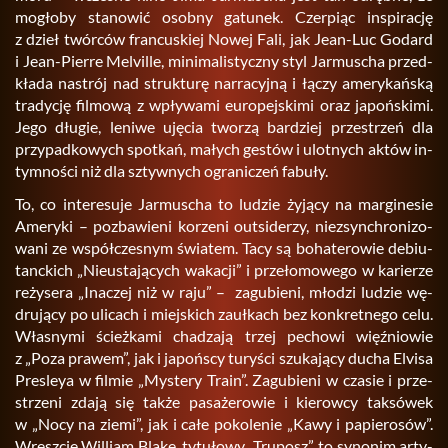
mo­gło­by sta­no­wić osob­ny ga­tu­nek. Czer­piąc in­spi­ra­cję
z dzieł twór­ców fran­cu­skiej Nowej Fali, jak Jean-Luc Go­dard
i Jean-Pier­re Me­lvil­le, mi­ni­ma­li­stycz­ny styl Jar­mu­scha przed­
kła­da na­strój nad struk­tu­rę nar­ra­cyj­ną i łączy ame­ry­kań­ską
tra­dy­cję fil­mo­wą z wpły­wa­mi eu­ro­pej­ski­mi oraz ja­poń­ski­mi.
Jego dłu­gie, le­ni­we uję­cia two­rzą bar­dziej prze­strzeń dla
przy­pad­ko­wych spo­tkań, ma­łych ge­stów i ulot­nych aktów in­
tym­no­ści niż dla sztyw­nych ogra­ni­czeń fa­bu­ły.
To, co in­te­re­su­je Jar­mu­scha to lu­dzie ży­ją­cy na mar­gi­ne­sie
Ame­ry­ki – po­zba­wie­ni ko­rze­ni out­si­de­rzy, nie­zsyn­chro­ni­zo­
wa­ni ze współ­cze­snym świa­tem. Tacy są bo­ha­te­ro­wie de­biu­
tanc­kich „Nie­usta­ją­cych wa­ka­cji” i prze­ło­mo­we­go w ka­rie­rze
re­ży­se­ra „Ina­czej niż w raju” – za­gu­bie­ni, mło­dzi lu­dzie wę­
dru­ją­cy po uli­cach i miej­skich za­uł­kach bez kon­kret­ne­go celu.
Wła­sny­mi ścież­ka­mi cha­dza­ją trzej pe­cho­wi więź­nio­wie
z „Poza pra­wem”, jak i ja­poń­scy tu­ry­ści szu­ka­ją­cy ducha Elvi­sa
Pre­sleya w fil­mie „My­ste­ry Train”. Za­gu­bie­ni w cza­sie i prze­
strze­ni zdają się także pa­sa­że­ro­wie i kie­row­cy tak­só­wek
w „Nocy na ziemi”, jak i całe po­ko­le­nie „Kawy i pa­pie­ro­sów”.
Wresz­cie Wil­liam Blake, ty­tu­ło­wy „Tru­posz”, to sy­no­nim ar­ty­