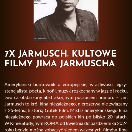
7X JARMUSCH. KULTOWE
FILMY JIMA JARMUSCHA
Ame­ry­kań­ski bun­tow­nik o eu­ro­pej­skiej wraż­li­wo­ści, eg­zy­
sten­cja­li­sta, poeta, ki­no­fil, muzyk roz­ko­cha­ny w jaz­zie i rocku,
twór­ca ob­da­rzo­ny abs­trak­cyj­nym po­czu­ciem hu­mo­ru – Jim
Jar­musch to król kina nie­za­leż­ne­go, nie­ro­ze­rwal­nie zwią­za­ny
z 25-let­nią hi­sto­rią Gutek Film. Mistrz ame­ry­kań­skie­go kina
nie­za­leż­ne­go po­wra­ca do pol­skich kin po bli­sko 20 la­tach.
W Kinie Stu­dyj­nym ROMA od kwiet­nia do paź­dzier­ni­ka 2024
roku bę­dzie można zo­ba­czyć sie­dem wcze­snych fil­mów Jima