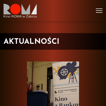
Tog
navi
AKTUALNOŚCI