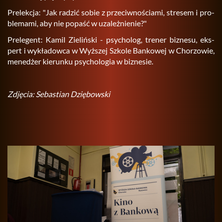
Pre­lek­cja: "Jak ra­dzić sobie z prze­ciw­no­ścia­mi, stre­sem i pro­
ble­ma­mi, aby nie po­paść w uza­leż­nie­nie?"
Pre­le­gent: Kamil Zie­liń­ski - psy­cho­log, tre­ner biz­ne­su, eks­
pert i wy­kła­dow­ca w Wyż­szej Szko­le Ban­ko­wej w Cho­rzo­wie,
me­ne­dżer kie­run­ku psy­cho­lo­gia w biz­ne­sie.
Zdję­cia: Se­ba­stian Dzię­bow­ski