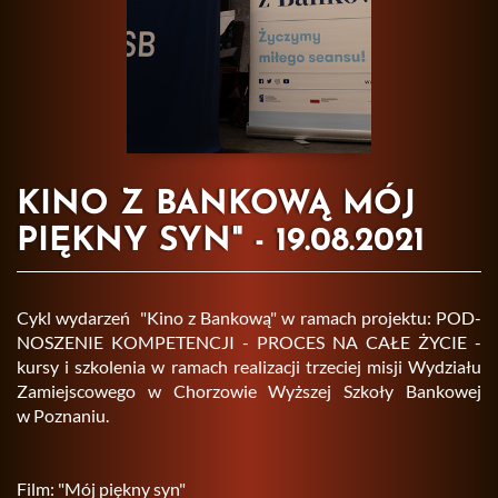
KINO Z BANKOWĄ MÓJ
PIĘKNY SYN" - 19.08.2021
Cykl wy­da­rzeń "Kino z Ban­ko­wą" w ra­mach pro­jek­tu: POD­
NO­SZE­NIE KOM­PE­TEN­CJI - PRO­CES NA CAŁE ŻYCIE -
kursy i szko­le­nia w ra­mach re­ali­za­cji trze­ciej misji Wy­dzia­łu
Za­miej­sco­we­go w Cho­rzo­wie Wyż­szej Szko­ły Ban­ko­wej
w Po­zna­niu.
Film: "Mój pięk­ny syn"